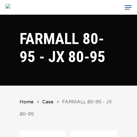
Men
Skip
to
main
FARMALL 80-
content
95 - JX 80-95
Home
Case
FARMALL 80-95 - JX
80-95