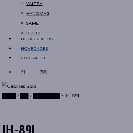
VALTRA
HANOMAG
SAME
DEUTZ
DESARROLLOS
NOVEDADES
CONTACTO
FACEBOOK
INSTAGRAM
Home
Fiat
70.56-80.56
IH-89L
IH-89L