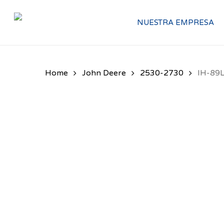
Skip
NUESTRA EMPRESA
to
main
content
Home
John Deere
2530-2730
IH-89