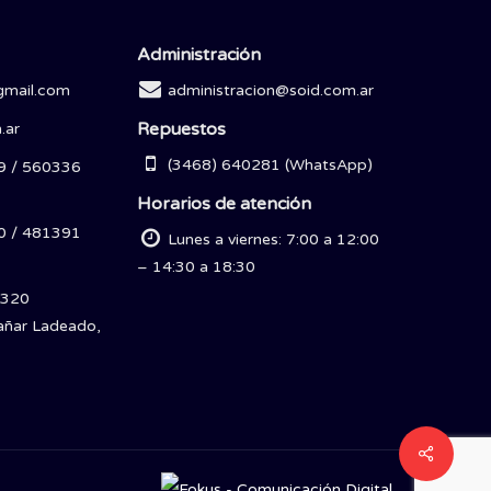
Administración
gmail.com
administracion@soid.com.ar
Repuestos
.ar
(3468) 640281 (WhatsApp)
9 / 560336
Horarios de atención
0 / 481391
Lunes a viernes: 7:00 a 12:00
– 14:30 a 18:30
 320
ñar Ladeado,