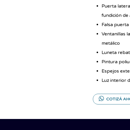
Puerta later
fundición de
Falsa puerta
Ventanillas l
metálico
Luneta rebat
Pintura poliu
Espejos exte
Luz interior 
COTIZÁ AH