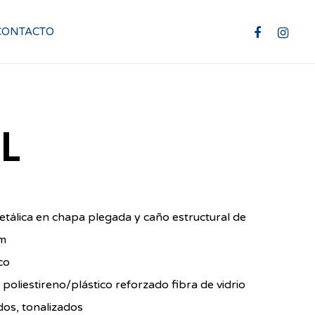
FACEBOOK
INSTAG
CONTACTO
9L
etálica en chapa plegada y caño estructural de
m
co
 poliestireno/plástico reforzado fibra de vidrio
dos, tonalizados