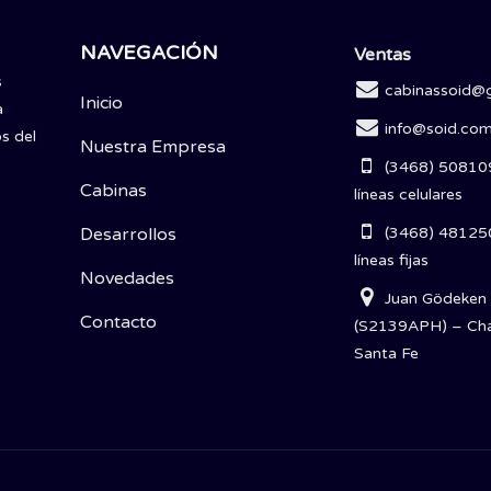
NAVEGACIÓN
Ventas
s
cabinassoid@
Inicio
a
info@soid.com
s del
Nuestra Empresa
(3468) 50810
Cabinas
líneas celulares
Desarrollos
(3468) 48125
líneas fijas
Novedades
Juan Gödeken
Contacto
(S2139APH) – Cha
Santa Fe