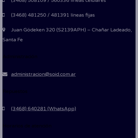
(3468) 508109 / 560336 líneas celulares
(3468) 481250 / 481391 líneas fijas
Juan Gödeken 320 (S2139APH) – Chañar Ladeado,
Santa Fe
Administración
administracion@soid.com.ar
Repuestos
(3468) 640281 (WhatsApp)
Horarios de atención