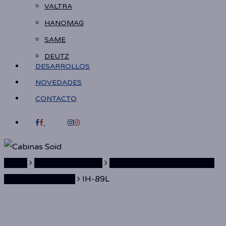
VALTRA
HANOMAG
SAME
DEUTZ
DESARROLLOS
NOVEDADES
CONTACTO
FACEBOOK
INSTAGRAM
Home
Massey Ferguson
265-275-283-290-290RA-
291-292-297-299
IH-89L