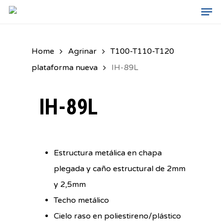
Men
Skip
to
main
Home
Agrinar
T100-T110-T120
content
plataforma nueva
IH-89L
IH-89L
Estructura metálica en chapa
plegada y caño estructural de 2mm
y 2,5mm
Techo metálico
Cielo raso en poliestireno/plástico