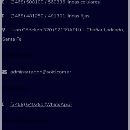
(3468) 508109 / 560336 líneas celulares
(3468) 481250 / 481391 líneas fijas
Juan Gödeken 320 (S2139APH) – Chañar Ladeado,
Santa Fe
Administración
administracion@soid.com.ar
Repuestos
(3468) 640281 (WhatsApp)
Horarios de atención